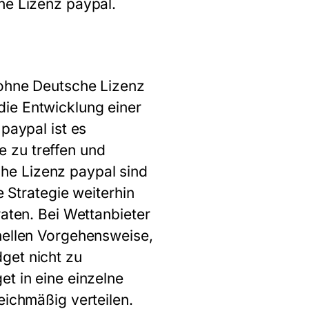
he Lizenz paypal.
 ohne Deutsche Lizenz
die Entwicklung einer
paypal ist es
 zu treffen und
he Lizenz paypal sind
e Strategie weiterhin
raten. Bei Wettanbieter
onellen Vorgehensweise,
get nicht zu
et in eine einzelne
eichmäßig verteilen.