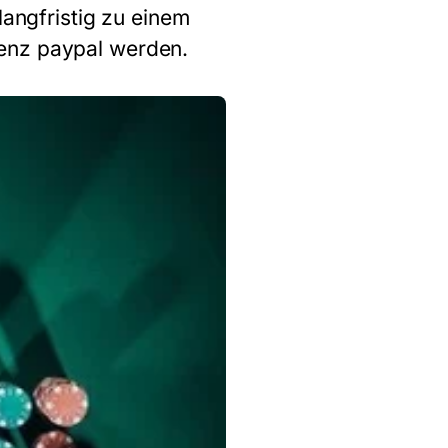
langfristig zu einem
zenz paypal werden.