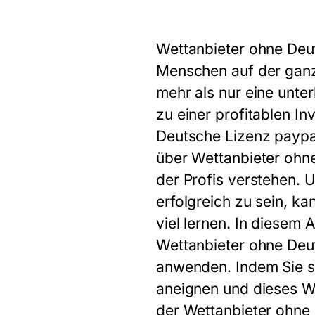
Wettanbieter ohne Deuts
Menschen auf der ganz
mehr als nur eine unte
zu einer profitablen I
Deutsche Lizenz paypal
über
Wettanbieter ohn
der Profis verstehen. 
erfolgreich zu sein, k
viel lernen. In diesem 
Wettanbieter ohne Deut
anwenden. Indem Sie s
aneignen und dieses Wi
der Wettanbieter ohne