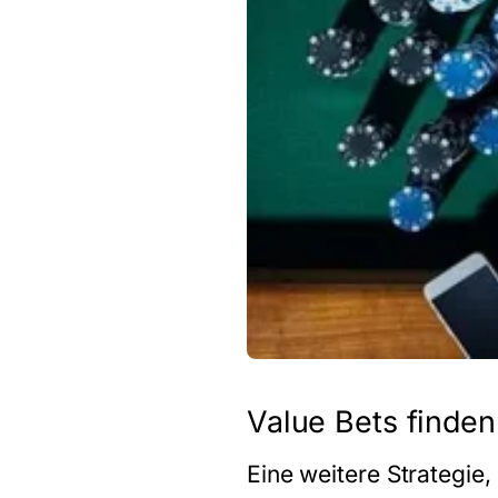
Value Bets finden
Eine weitere Strategie