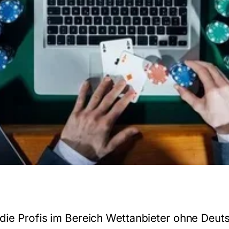
, die Profis im Bereich Wettanbieter ohne Deu