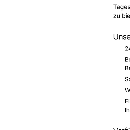
Tages
zu bie
Unse
2
B
B
S
W
E
I