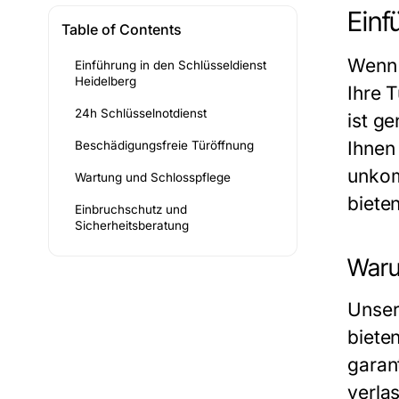
Einf
Table of Contents
Wenn 
Einführung in den Schlüsseldienst
Heidelberg
Ihre T
24h Schlüsselnotdienst
ist g
Ihnen
Beschädigungsfreie Türöffnung
unkom
Wartung und Schlosspflege
biete
Einbruchschutz und
Sicherheitsberatung
Waru
Unser
biete
garan
verla