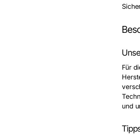
Siche
Besc
Unse
Für d
Herst
versc
Techn
und u
Tipp