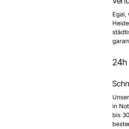
Verf
Egal,
Heide
städt
garan
24h 
Schn
Unser
in Not
bis 3
beste