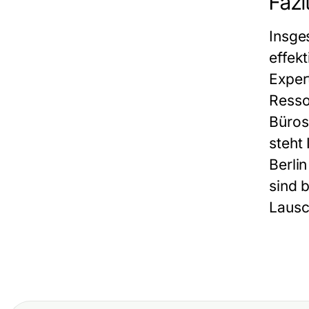
Fazi
Insge
effek
Exper
Resso
Büros
steht
Berli
sind 
Lausc