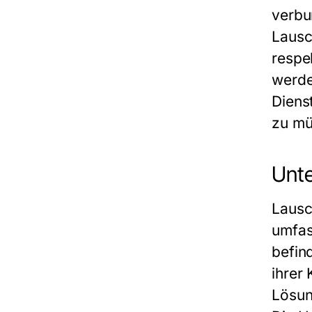
verbu
Lausc
respe
werde
Diens
zu mü
Unte
Lausc
umfas
befin
ihrer
Lösun