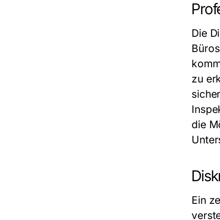
Prof
Die D
Büros
komme
zu er
siche
Inspe
die M
Unter
Disk
Ein z
verst