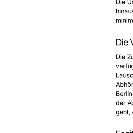
Die U
hinau
minim
Die 
Die Z
verfü
Lausc
Abhör
Berli
der A
geht,